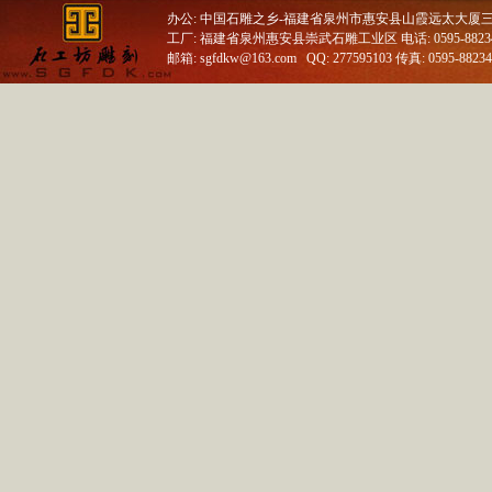
办公: 中国石雕之乡-福建省泉州市惠安县山霞远太大厦
工厂: 福建省泉州惠安县崇武石雕工业区 电话: 0595-88234688
邮箱: sgfdkw@163.com QQ: 277595103 传真: 0595-8823